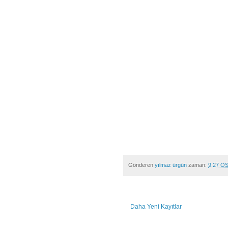
Gönderen
yılmaz ürgün
zaman:
9:27 Ö
Daha Yeni Kayıtlar