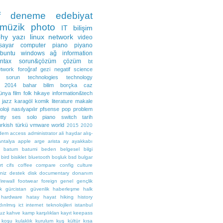
f
deneme
edebiyat
müzik
photo
IT
bilişim
phy
yazı
linux
network
video
isayar
computer
piano
piyano
buntu
windows
ağ
information
ntax
sorun&çözüm
çözüm
bt
twork
foroğraf
gezi
negatif
science
sorun
technologies
technology
2014
bahar
bilim
borçka
caz
ünya
film
folk
hikaye
information&tech
jazz
karagöl
komik
literature
makale
oloji
nasılyapılır
pfsense
pop
problem
tty
ses
solo piano
switch
tarih
urkish
türkü
vmware
world
2015
2020
dem
access
administrator
ali haydar
alış-
antalya
apple
arge
arista
ay
ayakkabı
batum
batumi
beden
belgesel
bilgi
bird
bisiklet
bluetooth
boşluk
bsd
bulgar
rt
cifs
coffee
compare
config
culture
niz
destek
disk
documentary
donanım
firewall
footwear
foreign
genel
gençlik
k
gürcistan
güvenlik
haberleşme
halk
hardware
hatay
hayat
hiking
history
dırılmış
ict
internet teknolojileri
istanbul
suz
kahve
kamp
karşılıkları
kayıt
keepass
koşu
kulaklık
kurulum
kuş
kültür
kısa