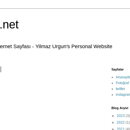
.net
ternet Sayfası - Yilmaz Urgun's Personal Website
4
Sayfalar
Anasayf
Fotoğraf 
twitter
instagra
Blog Arşivi
►
2023
(3)
►
2022
(1)
►
2021
(4)