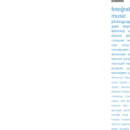
Etiketler
fotoğra
music
photogra
şarkı
bilg
teknoloji
u
macos
pe
computer ne
solo
song
virtualization
denemeler
d
internet
izmit
microsoft
mit
program
pu
teknolojileri
t
35mm
67
Mo
veriş
analiz
ayder
banka
bilimsel
bilisim
camping
cha
cyber
dell
de
efsane
fars
georgia
gree
müziği
hard
howto
hızlan
iterm
k
kablo
kitap
kocaeli