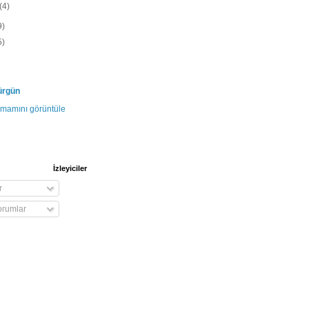
(4)
9)
5)
ürgün
tamamını görüntüle
İzleyiciler
r
rumlar