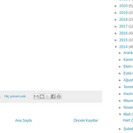
►
2020
(5)
►
2019
(3
►
2018
(1
►
2017
(1)
►
2016
(4)
►
2015
(1
▼
2014
(4
►
Aralı
►
Kası
►
Ekim
►
Eylül
►
Ağus
►
Tem
►
Hazi
S
Hiç yorum yok:
►
Mayı
►
Nisa
▼
Mart
mart 
Ana Sayfa
Önceki Kayıtlar
►
Şuba