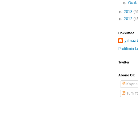
►
Ocak
►
2013
(5
►
2012
(4
Hakkımda
yılmaz 
Profilimin 
Twitter
Abone Ol:
Kayıtla
Tüm Yo