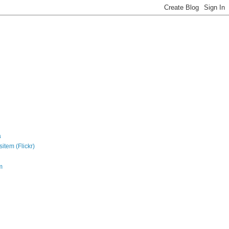
a
sitem (Flickr)
m