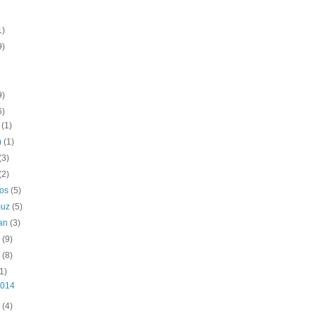
1)
9)
9)
6)
k
(1)
m
(1)
(3)
(2)
tos
(5)
muz
(5)
ran
(3)
s
(9)
n
(8)
(1)
2014
t
(4)