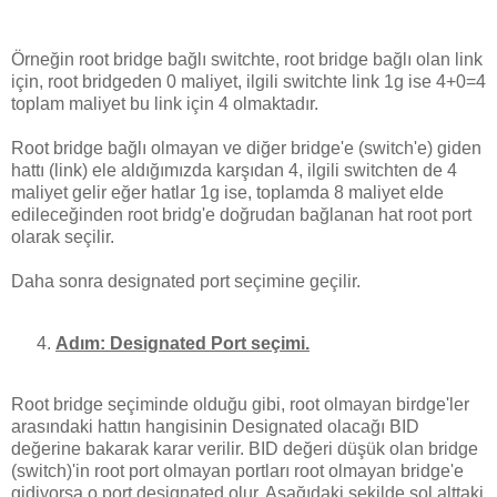
Örneğin root bridge bağlı switchte, root bridge bağlı olan link
için, root bridgeden 0 maliyet, ilgili switchte link 1g ise 4+0=4
toplam maliyet bu link için 4 olmaktadır.
Root bridge bağlı olmayan ve diğer bridge'e (switch'e) giden
hattı (link) ele aldığımızda karşıdan 4, ilgili switchten de 4
maliyet gelir eğer hatlar 1g ise, toplamda 8 maliyet elde
edileceğinden root bridg'e doğrudan bağlanan hat root port
olarak seçilir.
Daha sonra designated port seçimine geçilir.
Adım: Designated Port seçimi.
Root bridge seçiminde olduğu gibi, root olmayan birdge'ler
arasındaki hattın hangisinin Designated olacağı BID
değerine bakarak karar verilir. BID değeri düşük olan bridge
(switch)'in root port olmayan portları root olmayan bridge'e
gidiyorsa o port designated olur. Aşağıdaki şekilde sol alttaki