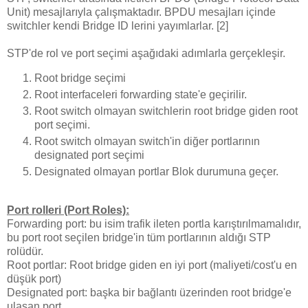
Unit) mesajlarıyla çalışmaktadır. BPDU mesajları içinde
switchler kendi Bridge ID lerini yayımlarlar. [2]
STP'de rol ve port seçimi aşağıdaki adımlarla gerçekleşir.
Root bridge seçimi
Root interfaceleri forwarding state'e geçirilir.
Root switch olmayan switchlerin root bridge giden root
port seçimi.
Root switch olmayan switch'in diğer portlarının
designated port seçimi
Designated olmayan portlar Blok durumuna geçer.
Port rolleri (Port Roles):
Forwarding port: bu isim trafik ileten portla karıştırılmamalıdır,
bu port root seçilen bridge'in tüm portlarının aldığı STP
rolüdür.
Root portlar: Root bridge giden en iyi port (maliyeti/cost'u en
düşük port)
Designated port: başka bir bağlantı üzerinden root bridge'e
ulaşan port