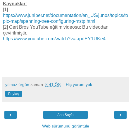
Kaynaklar:
[1]
https://www.juniper.net/documentation/en_US/junos/topics/to
pic-map/spanning-tree-configuring-mstp.html
[2] Cert Bros YouTube eğitim videosu: Bu videodan
çevirilmiştir,
https://www.youtube.com/watch?v=japdEY1UKe4
yılmaz ürgün
zaman:
8:41 ÖS
Hiç yorum yok:
Paylaş
‹
›
Ana Sayfa
Web sürümünü görüntüle