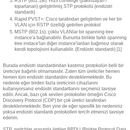
RSTP (802.1w): Hızlı converge (yakınsayan /
toparlanan) geliştirilmiş STP protokolü (endüstri
standardı)
Rapid PVST+: Cisco tarafından geliştirilen ve her bir
VLAN için RSTP özelliği getirilen protokol
MSTP (802.1s): çoklu VLANlar bir spanning tree
instance'a bağlanabilir. Bununla birlikte farklı spanning
tree instace'ları diğer instance'lardan bağımsız olarak
kendi topolojisini kullanabilir. (Endüstri standardı) [1]
Burada endüstri standardından kastımız protokolün belli bir
üreticiye bağımlı olmamasıdır. Zaten tüm üreticiler hemen
hemen tüm endüstri standardını desteklemektedir. Bu
nedenle eğer birden fazla üreticinin cihazlarını
kullanıyorsanız endüstri standartlarını seçmeniz tavsiye
edilir. Ancak, bazı çok sevilen protokoller örneğin Cisco
Discovery Protocol (CDP) bir çok üretici tarafından
desteklenmektedir. Ben yine de eğer spesifik bir nedeniniz
yoksa endüstri standardı protokolleri tercih etmenizi tavsiye
ederim.
STP, switchler arasında iletilen BPDU (Bridge Protocol Data