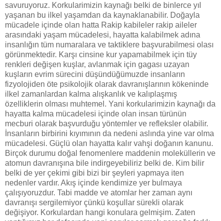
savuruyoruz. Korkularimizin kaynağı belki de binlerce yıl
yaşanan bu ilkel yaşamdan da kaynaklanabilir. Doğayla
mücadele içinde olan hatta Rakip kabileler rakip aileler
arasındaki yaşam mücadelesi, hayatta kalabilmek adına
insanlığın tüm numaralara ve taktiklere başvurabilmesi olası
görünmektedir. Karşı cinsine kur yapamabilmek için tüy
renkleri değişen kuşlar, avlanmak için gagası uzayan
kuşların evrim sürecini düşündüğümuzde insanların
fizyolojiden öte psikolojik olarak davranışlarının kökeninde
ilkel zamanlardan kalma alışkanlık ve kalıplaşmış
özelliklerin olması muhtemel. Yani korkularimizin kaynağı da
hayatta kalma mücadelesi içinde olan insan türünün
mecburi olarak başvurduğu yöntemler ve refleksler olabilir.
İnsanların birbirini kıyımının da nedeni aslında yine var olma
mücadelesi. Güçlü olan hayatta kalır vahşi doğanın kanunu.
Birçok durumu doğal fenomenlere maddenin moleküllerin ve
atomun davranışına bile indirgeyebiliriz belki de. Kim bilir
belki de yer çekimi gibi bizi bir şeyleri yapmaya iten
nedenler vardır. Akış içinde kendimize yer bulmaya
çalışıyoruzdur. Tabi madde ve atomlar her zaman aynı
davranışı sergilemiyor çünkü koşullar sürekli olarak
değişiyor. Korkulardan hangi konulara gelmişim. Zaten