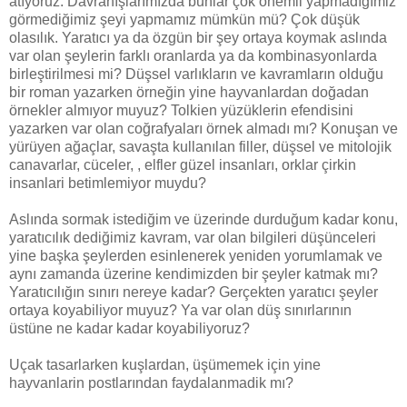
atıyoruz. Davranışlarımızda bunlar çok önemli yapmadığımiz
görmediğimiz şeyi yapmamız mümkün mü? Çok düşük
olasılık. Yaratıcı ya da özgün bir şey ortaya koymak aslında
var olan şeylerin farklı oranlarda ya da kombinasyonlarda
birleştirilmesi mi? Düşsel varlıkların ve kavramların olduğu
bir roman yazarken örneğin yine hayvanlardan doğadan
örnekler almıyor muyuz? Tolkien yüzüklerin efendisini
yazarken var olan coğrafyaları örnek almadı mı? Konuşan ve
yürüyen ağaçlar, savaşta kullanılan filler, düşsel ve mitolojik
canavarlar, cüceler, , elfler güzel insanları, orklar çirkin
insanlari betimlemiyor muydu?
Aslında sormak istediğim ve üzerinde durduğum kadar konu,
yaratıcılık dediğimiz kavram, var olan bilgileri düşünceleri
yine başka şeylerden esinlenerek yeniden yorumlamak ve
aynı zamanda üzerine kendimizden bir şeyler katmak mı?
Yaratıcılığın sınırı nereye kadar? Gerçekten yaratıcı şeyler
ortaya koyabiliyor muyuz? Ya var olan düş sınırlarının
üstüne ne kadar kadar koyabiliyoruz?
Uçak tasarlarken kuşlardan, üşümemek için yine
hayvanlarin postlarından faydalanmadik mı?