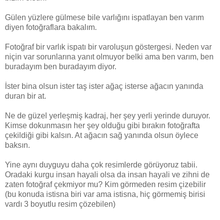
Gülen yüzlere gülmese bile varlığını ispatlayan ben varım
diyen fotoğraflara bakalım.
Fotoğraf bir varlık ispatı bir varoluşun göstergesi. Neden var
niçin var sorunlarına yanıt olmuyor belki ama ben varım, ben
buradayım ben buradayım diyor.
İster bina olsun ister taş ister ağaç isterse ağacın yanında
duran bir at.
Ne de güzel yerleşmiş kadraj, her şey yerli yerinde duruyor.
Kimse dokunmasın her şey olduğu gibi bırakın fotoğrafta
çekildiği gibi kalsın. At ağacın sağ yanında olsun öylece
baksın.
Yine aynı duyguyu daha çok resimlerde görüyoruz tabii.
Oradaki kurgu insan hayali olsa da insan hayali ve zihni de
zaten fotoğraf çekmiyor mu? Kim görmeden resim çizebilir
(bu konuda istisna biri var ama istisna, hiç görmemiş birisi
vardı 3 boyutlu resim çözebilen)