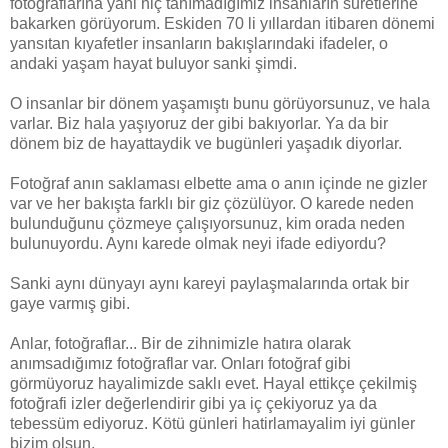
fotoğraflarına yani hiç tanımadığımiz insanların suretlerine
bakarken görüyorum. Eskiden 70 li yıllardan itibaren dönemi
yansıtan kıyafetler insanların bakışlarındaki ifadeler, o
andaki yaşam hayat buluyor sanki şimdi.
O insanlar bir dönem yaşamıştı bunu görüyorsunuz, ve hala
varlar. Biz hala yaşıyoruz der gibi bakıyorlar. Ya da bir
dönem biz de hayattaydik ve bugünleri yaşadık diyorlar.
Fotoğraf anın saklaması elbette ama o anın içinde ne gizler
var ve her bakışta farklı bir giz çözülüyor. O karede neden
bulunduğunu çözmeye çalışıyorsunuz, kim orada neden
bulunuyordu. Aynı karede olmak neyi ifade ediyordu?
Sanki aynı dünyayı aynı kareyi paylaşmalarında ortak bir
gaye varmış gibi.
Anlar, fotoğraflar... Bir de zihnimizle hatıra olarak
anımsadığımız fotoğraflar var. Onları fotoğraf gibi
görmüyoruz hayalimizde saklı evet. Hayal ettikçe çekilmiş
fotoğrafi izler değerlendirir gibi ya iç çekiyoruz ya da
tebessüm ediyoruz. Kötü günleri hatirlamayalim iyi günler
bizim olsun.