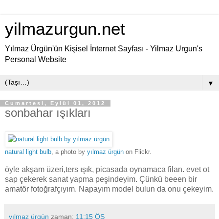
yilmazurgun.net
Yılmaz Ürgün'ün Kişisel İnternet Sayfası - Yilmaz Urgun's
Personal Website
▼
Cumartesi, Eylül 01, 2012
sonbahar ışıkları
natural light bulb
, a photo by
yılmaz ürgün
on Flickr.
öyle akşam üzeri,ters ışık, picasada oynamaca filan. evet ot
sap çekerek sanat yapma peşindeyim. Çünkü beeen bir
amatör fotoğrafçıyım. Napayım model bulun da onu çekeyim.
yılmaz ürgün
zaman:
11:15 ÖS