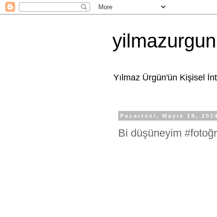
yilmazurgun
Yılmaz Ürgün'ün Kişisel İn
Pazartesi, Mayıs 19, 201
Bi düşüneyim #fotoğr