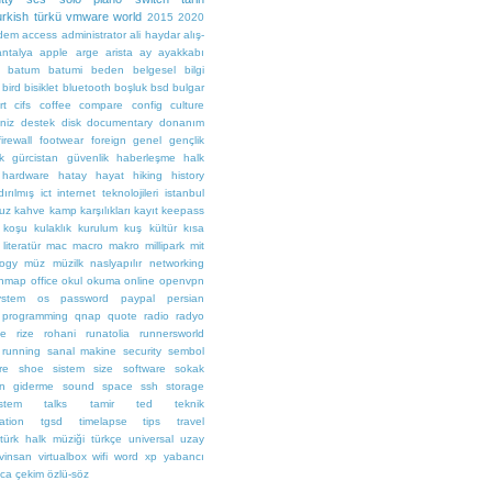
urkish
türkü
vmware
world
2015
2020
dem
access
administrator
ali haydar
alış-
antalya
apple
arge
arista
ay
ayakkabı
batum
batumi
beden
belgesel
bilgi
bird
bisiklet
bluetooth
boşluk
bsd
bulgar
rt
cifs
coffee
compare
config
culture
niz
destek
disk
documentary
donanım
firewall
footwear
foreign
genel
gençlik
k
gürcistan
güvenlik
haberleşme
halk
hardware
hatay
hayat
hiking
history
dırılmış
ict
internet teknolojileri
istanbul
suz
kahve
kamp
karşılıkları
kayıt
keepass
koşu
kulaklık
kurulum
kuş
kültür
kısa
literatür
mac
macro
makro
millipark
mit
ogy
müz
müzilk
naslyapılır
networking
nmap
office
okul
okuma
online
openvpn
ystem
os
password
paypal
persian
programming
qnap
quote
radio
radyo
te
rize
rohani
runatolia
runnersworld
running
sanal makine
security
sembol
re
shoe
sistem
size
software
sokak
un giderme
sound
space
ssh
storage
stem
talks
tamir
ted
teknik
ation
tgsd
timelapse
tips
travel
türk halk müziği
türkçe
universal
uzay
vinsan
virtualbox
wifi
word
xp
yabancı
ca
çekim
özlü-söz