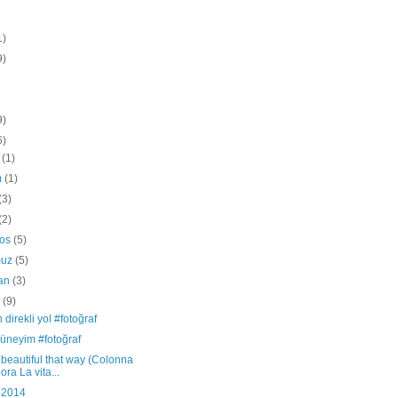
1)
9)
9)
6)
k
(1)
m
(1)
(3)
(2)
tos
(5)
muz
(5)
ran
(3)
s
(9)
n direkli yol #fotoğraf
şüneyim #fotoğraf
s beautiful that way (Colonna
ora La vita...
 2014