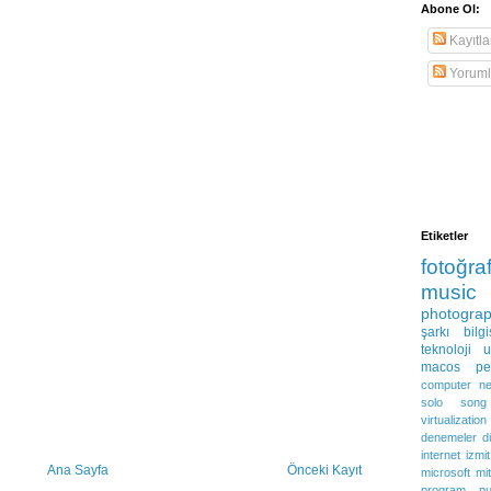
Abone Ol:
Kayıtla
Yoruml
Etiketler
fotoğra
music
photogra
şarkı
bilg
teknoloji
u
macos
pe
computer ne
solo
song
virtualization
denemeler
d
internet
izmit
Ana Sayfa
Önceki Kayıt
microsoft
mit
program
pu