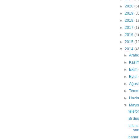
►
2020
(5)
►
2019
(3
►
2018
(1
►
2017
(1)
►
2016
(4)
►
2015
(1
▼
2014
(4
►
Aralı
►
Kası
►
Ekim
►
Eylül
►
Ağus
►
Tem
►
Hazi
▼
Mayı
telefo
Bi dü
Life i
son
bahar