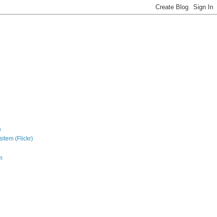
a
sitem (Flickr)
m