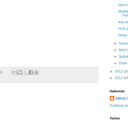
taze 
Martia
Pat
kuş se
renk 
Nisan 
►
Nisa
►
Mart
►
Şuba
►
Ocak
►
2013
(5
ÖS
►
2012
(4
Hakkımda
yılmaz 
Profilimin 
Twitter