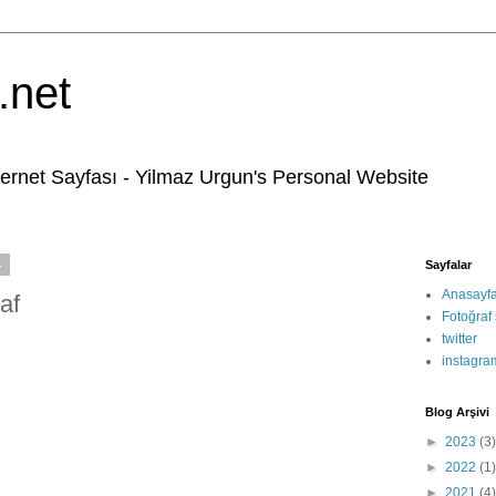
.net
ternet Sayfası - Yilmaz Urgun's Personal Website
4
Sayfalar
Anasayf
af
Fotoğraf 
twitter
instagra
Blog Arşivi
►
2023
(3)
►
2022
(1)
►
2021
(4)