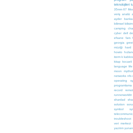
teknolojileri
t
35mm
67
Mo
veriş
analiz
ayder
banka
bilimsel
bilisim
camping
cha
cyber
dell
de
efsane
fars
georgia
gree
müziği
hard
howto
hızlan
iterm
k
kablo
kitap
kocaeli
language
life
moon
mythol
networks
nfs
operating s
programlama
record
remo
runnerworldtr
shardad
sha
solution
sor
symbol
sy
telecommunic
troubleshoot
veri merkezi
yazılım
yunan