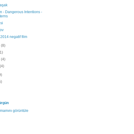
başak
n - Dangerous Intentions -
terns
si
şov
2014 negatif film
n
(8)
(1)
t
(4)
(4)
9)
5)
ürgün
tamamını görüntüle