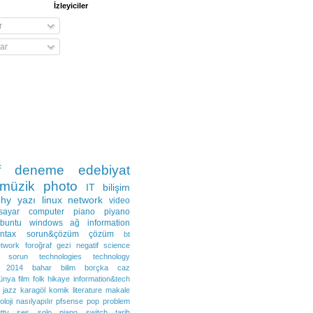
İzleyiciler
r
ar
f
deneme
edebiyat
müzik
photo
IT
bilişim
phy
yazı
linux
network
video
isayar
computer
piano
piyano
buntu
windows
ağ
information
ntax
sorun&çözüm
çözüm
bt
twork
foroğraf
gezi
negatif
science
sorun
technologies
technology
2014
bahar
bilim
borçka
caz
ünya
film
folk
hikaye
information&tech
jazz
karagöl
komik
literature
makale
oloji
nasılyapılır
pfsense
pop
problem
tty
ses
solo piano
switch
tarih